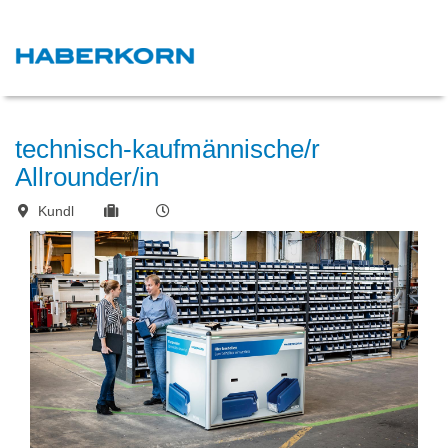
technisch-kaufmännische/r
Allrounder/in
Kundl