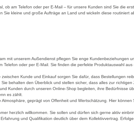
al, ob am Telefon oder per E-Mail – für unsere Kunden sind Sie die er
n Sie kleine und große Aufträge an Land und wickeln diese routiniert 
sam mit unserem Außendienst pflegen Sie enge Kundenbeziehungen und 
 Telefon oder per E-Mail. Sie finden die perfekte Produktauswahl au
lle zwischen Kunde und Einkauf sorgen Sie dafür, dass Bestellungen reib
e behalten den Überblick und stellen sicher, dass alles zur richtigen Ze
nd Kunden durch unseren Online-Shop begleiten, ihre Bedürfnisse übe
nn es zählt.
e Atmosphäre, geprägt von Offenheit und Wertschätzung. Hier können Si
r herzlich willkommen. Sie sollen und dürfen sich gerne aktiv einbrin
ach Erfahrung und Qualifikation deutlich über dem Kollektivvertrag. Erfo