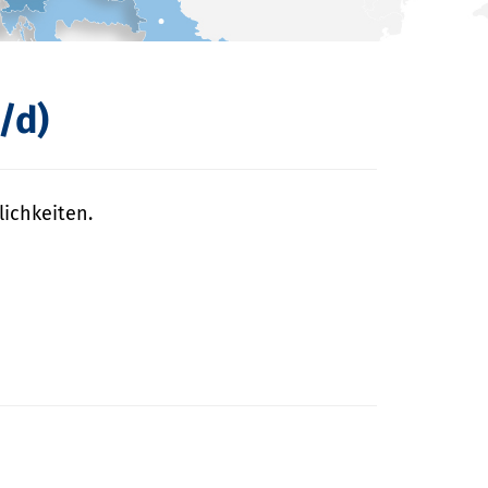
/d)
ichkeiten.